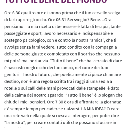
L’iniziativa 2022
Ore 6.30 quattro ore di sonno prima che il tuo cervello scelga
L’iniziativa 2023
di farti aprire gli occhi. Ore 06.31 Sei sveglio? Bene…Ora
pensiamo. La mia ricetta di benessere è fatta di terapia, tante
L’iniziativa 2024
passeggiate e sport, lavoro necessario e indispensabile e
sostegno psicologico, con e contro la nostra “amica”, che ti
L’iniziativa 2025
avvolge senza farsi vedere. Tutto condito con la compagnia
delle persone giuste e completato con il sorriso che nessuno
mi potrà mai portar via. “Tutto il bene” che hai cercato di dare
è nascosto negli occhi dei tuoi amici, nel cuore dei tuoi
genitori. Il nostro futuro, che poeticamente ci piace chiamare
destino, non è una regola scritta tra i raggi di una sedia a
rotelle o sui calli delle mani provocati dalle stampelle: è dato
dalla calma del nostro sguardo. “Tutto il bene” è lo slogan che
chiude i miei pensieri. Ore 7.30 è ora di affrontare la giornata:
c’è sempre tempo per cadere e rialzarsi. LA MIA IDEA? Creare
una rete web nella quale si riesca a interagire, per poter dire
“la nostra”, per creare contatti utili che possano sfociare in