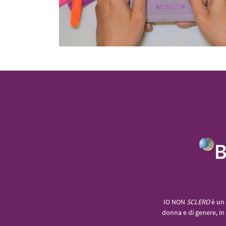
IO NON
SCLERO
è un 
donna e di genere, in 