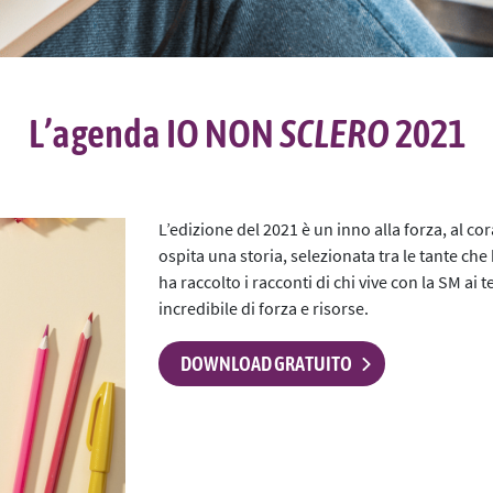
I Progetti 2014/2015
Contatti
La Web Serie
L’Evento 2015
L’agenda IO NON
SCLERO
2021
L'E-Book
Le Agende
L’edizione del 2021 è un inno alla forza, al co
La Mostra
ospita una storia, selezionata tra le tante che
ha raccolto i racconti di chi vive con la SM a
L’Audio Serie
incredibile di forza e risorse.
L’evento digitale 2020
DOWNLOAD GRATUITO
L'evento digitale 2021
L’iniziativa 2021