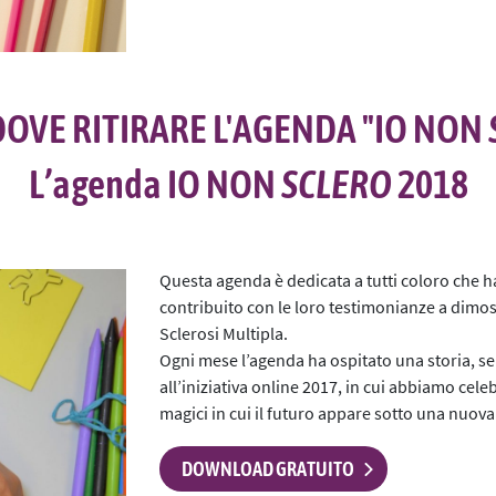
L’iniziativa 2022
L’iniziativa 2023
L’iniziativa 2024
 DOVE RITIRARE L'AGENDA "IO NON
L’iniziativa 2025
L’agenda IO NON
SCLERO
2018
Questa agenda è dedicata a tutti coloro che 
contribuito con le loro testimonianze a dimost
Sclerosi Multipla.
Ogni mese l’agenda ha ospitato una storia, se
all’iniziativa online 2017, in cui abbiamo cel
magici in cui il futuro appare sotto una nuova
DOWNLOAD GRATUITO