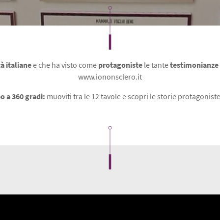
I Progetti 2014/2015
Contatti
La Web Serie
L’Evento 2015
tà italiane
e che ha visto come
protagoniste
le tante
testimonianze in
L'E-Book
www.iononsclero.it
Le Agende
o a 360 gradi:
muoviti tra le 12 tavole e scopri le storie protagonis
La Mostra
L’Audio Serie
L’evento digitale 2020
L'evento digitale 2021
L’iniziativa 2021