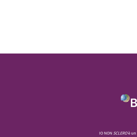
IO NON
SCLERO
è un 