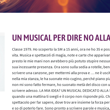
I Progetti 2014/2015
Contatti
La Web Serie
L’Evento 2015
L'E-Book
UN MUSICAL PER DIRE NO ALL
Le Agende
Classe 1979. Ho scoperto la SM a 15 anni, ora ne ho 35 e poss
vita. Musica e spettacoli di magia, note e carte che appari
La Mostra
presto le mie mani non avrebbero più potuto stupire nessun
sua incessante presenza. Ora sono sulla sedia a rotelle, be
L’Audio Serie
scrivere una canzone, per mettermi alla prova e … ne è usci
L’evento digitale 2020
nella mia stanza, le ha suonate mio cugino, perché piano 
non mi sono fatto fermare, ho suonato metà del disco con u
L'evento digitale 2021
scrivere adesso. LA MIA IDEA? UN MUSICAL DEDICATO ALLA SM
quando una mattina ti svegli e il corpo non risponde più. C
L’iniziativa 2021
spettacolo per far sapere, dove trov are insieme la forza pe
e so di poterlo fare. Sono pronto a scrivere parole e musica,