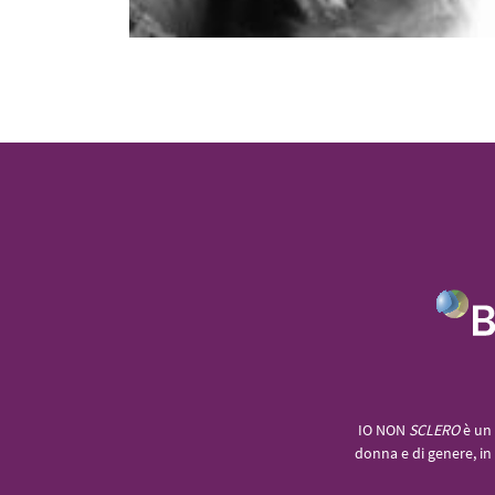
IO NON
SCLERO
è un 
donna e di genere, in 