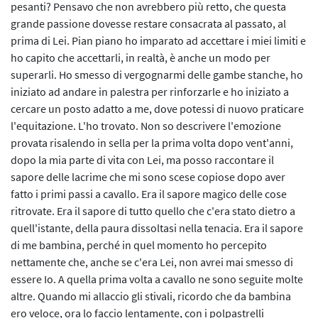
pesanti? Pensavo che non avrebbero più retto, che questa
grande passione dovesse restare consacrata al passato, al
prima di Lei. Pian piano ho imparato ad accettare i miei limiti e
ho capito che accettarli, in realtà, è anche un modo per
superarli. Ho smesso di vergognarmi delle gambe stanche, ho
iniziato ad andare in palestra per rinforzarle e ho iniziato a
cercare un posto adatto a me, dove potessi di nuovo praticare
l'equitazione. L'ho trovato. Non so descrivere l'emozione
provata risalendo in sella per la prima volta dopo vent'anni,
dopo la mia parte di vita con Lei, ma posso raccontare il
sapore delle lacrime che mi sono scese copiose dopo aver
fatto i primi passi a cavallo. Era il sapore magico delle cose
ritrovate. Era il sapore di tutto quello che c'era stato dietro a
quell'istante, della paura dissoltasi nella tenacia. Era il sapore
di me bambina, perché in quel momento ho percepito
nettamente che, anche se c'era Lei, non avrei mai smesso di
essere Io. A quella prima volta a cavallo ne sono seguite molte
altre. Quando mi allaccio gli stivali, ricordo che da bambina
ero veloce, ora lo faccio lentamente, con i polpastrelli