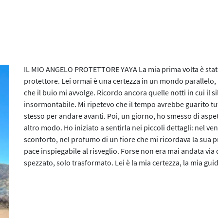
I Progetti 2014/2015
Contatti
La Web Serie
L’Evento 2015
L'E-Book
IL MIO ANGELO PROTETTORE YAYA La mia prima volta è stat
protettore. Lei ormai è una certezza in un mondo parallelo, u
Le Agende
che il buio mi avvolge. Ricordo ancora quelle notti in cui il 
insormontabile. Mi ripetevo che il tempo avrebbe guarito t
La Mostra
stesso per andare avanti. Poi, un giorno, ho smesso di aspet
altro modo. Ho iniziato a sentirla nei piccoli dettagli: nel v
L’Audio Serie
sconforto, nel profumo di un fiore che mi ricordava la sua 
pace inspiegabile al risveglio. Forse non era mai andata via 
L’evento digitale 2020
spezzato, solo trasformato. Lei è la mia certezza, la mia gui
L'evento digitale 2021
L’iniziativa 2021