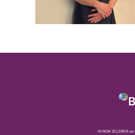
IO NON
SCLERO
è un 