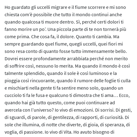
L’iniziativa 2022
Ho guardato gli uccelli migrare e il fiume scorrere e mi sono
chiesta com’è possibile che tutto il mondo continui anche
L’iniziativa 2023
quando qualcosa ti muore dentro. Sì, perché certi dolori ti
fanno morire un po’. Una piccola parte di te non tornerà più
L’iniziativa 2024
come prima. Che cosa fa, il dolore. Quanto ti cambia. Ma
sempre guardando quel fiume, quegli uccelli, quei fiori mi
L’iniziativa 2025
sono resa conto di quanto fosse tutto immensamente bello.
Dovrei essere profondamente arrabbiata perché non merito
di soffrire così, nessuno lo merita. Ma quando il mondo è così
talmente splendido, quando il sole è così luminoso e la
pioggia così rincuorante, quando il rumore delle foglie ti culla
e mischiarti nella gente ti fa sentire meno solo, quando un
cucciolo ti fa le fusa e qualcuno ti dimostra che ti ama… Ecco,
quando hai già tutto questo, come puoi continuare ad
avercela con l’universo? Io vivo di emozioni. Di sorrisi. Di gesti,
di sguardi, di parole, di gentilezza, di rapporti, di curiosità. Di
sole che illumina, di notte che diverte, di gioia, di speranza, di
voglia, di passione. Io vivo di Vita. Ho avuto bisogno di