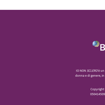
IO NON
SCLERO
è un 
donna e di genere, in 
Copyright 
0504145096