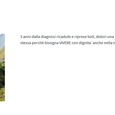
I Progetti 2014/2015
Contatti
La Web Serie
L’Evento 2015
L'E-Book
3 anni dalla diagnosi ricadute e riprese boli, dolori una
stessa perchè bisogna VIVERE con dignita’ anche nella m
Le Agende
La Mostra
L’Audio Serie
L’evento digitale 2020
L'evento digitale 2021
L’iniziativa 2021