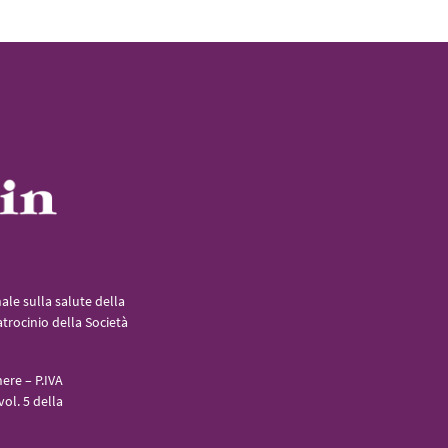
le sulla salute della
atrocinio della Società
ere – P.IVA
ol. 5 della