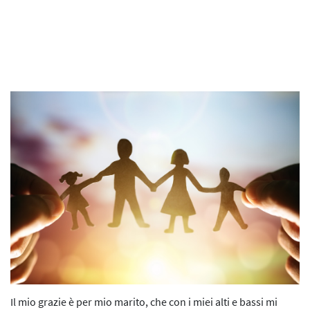
I Progetti 2014/2015
Contatti
La Web Serie
L’Evento 2015
L'E-Book
Le Agende
La Mostra
L’Audio Serie
L’evento digitale 2020
L'evento digitale 2021
L’iniziativa 2021
Il mio grazie è per mio marito, che con i miei alti e bassi mi