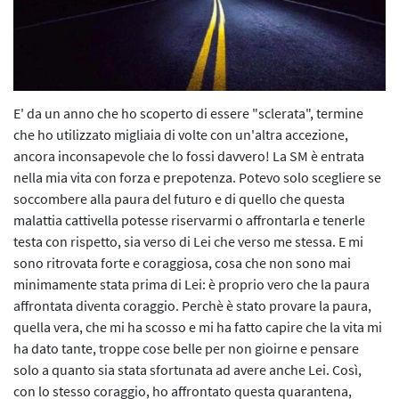
L’iniziativa 2022
L’iniziativa 2023
L’iniziativa 2024
E' da un anno che ho scoperto di essere "sclerata", termine
L’iniziativa 2025
che ho utilizzato migliaia di volte con un'altra accezione,
ancora inconsapevole che lo fossi davvero! La SM è entrata
nella mia vita con forza e prepotenza. Potevo solo scegliere se
soccombere alla paura del futuro e di quello che questa
malattia cattivella potesse riservarmi o affrontarla e tenerle
testa con rispetto, sia verso di Lei che verso me stessa. E mi
sono ritrovata forte e coraggiosa, cosa che non sono mai
minimamente stata prima di Lei: è proprio vero che la paura
affrontata diventa coraggio. Perchè è stato provare la paura,
quella vera, che mi ha scosso e mi ha fatto capire che la vita mi
ha dato tante, troppe cose belle per non gioirne e pensare
solo a quanto sia stata sfortunata ad avere anche Lei. Così,
con lo stesso coraggio, ho affrontato questa quarantena,