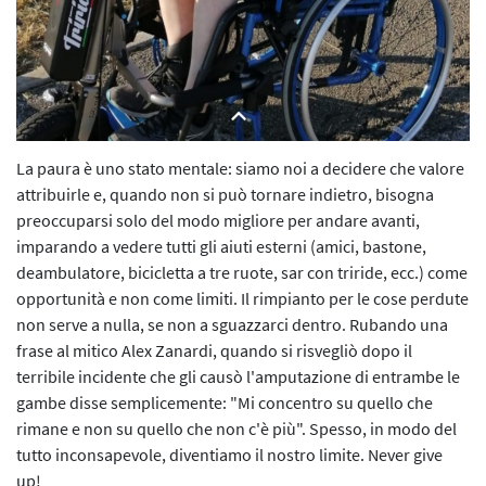
L’iniziativa 2022
L’iniziativa 2023
L’iniziativa 2024
L’iniziativa 2025
La paura è uno stato mentale: siamo noi a decidere che valore
attribuirle e, quando non si può tornare indietro, bisogna
preoccuparsi solo del modo migliore per andare avanti,
imparando a vedere tutti gli aiuti esterni (amici, bastone,
deambulatore, bicicletta a tre ruote, sar con triride, ecc.) come
opportunità e non come limiti. Il rimpianto per le cose perdute
non serve a nulla, se non a sguazzarci dentro. Rubando una
frase al mitico Alex Zanardi, quando si risvegliò dopo il
terribile incidente che gli causò l'amputazione di entrambe le
gambe disse semplicemente: "Mi concentro su quello che
rimane e non su quello che non c'è più". Spesso, in modo del
tutto inconsapevole, diventiamo il nostro limite. Never give
up!