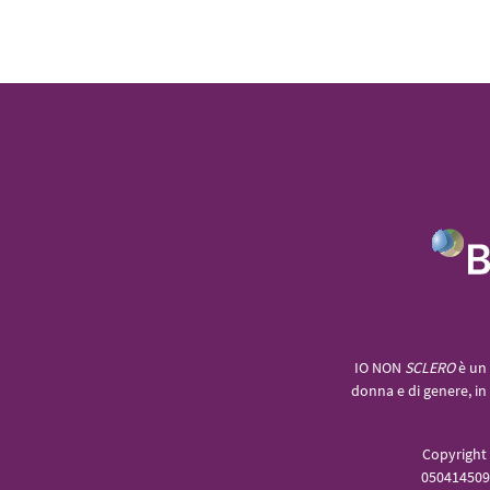
IO NON
SCLERO
è un 
donna e di genere, in 
Copyright 
0504145096