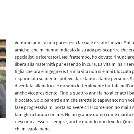
I Progetti 2014/2015
Contatti
La Web Serie
L’Evento 2015
L'E-Book
Ventuno anni fa una parestesia facciale è stato l'inizio. Sul
amiche, che mi hanno indicato la strada per scoprire che era
Le Agende
specialisti e ricercatori. Nel frattempo, ho dovuto rinunciar
libera alla maternità pur essendo in cura. La vita mi ha rise
La Mostra
figlia che ora è ingegnere. La mia vita non si è mai bloccata
risparmiata su niente, potevo dare tanto a tante persone. So
L’Audio Serie
diventata allenatrice e mi sono letteralmente buttata nell'o
anche vicepresidente. Fino a quattro anni fa ho allenato i ba
L’evento digitale 2020
bloccato. Solo parenti e amiche strette lo sapevano: non vo
fase progressiva mi porta ad avere crisi come non ho mai av
L'evento digitale 2021
famiglia a fondo con me. Ho un grande uomo come marito e
riescono a esserci sempre, anche quando non li vedo. Questa
L’iniziativa 2021
chi mi vuole bene.