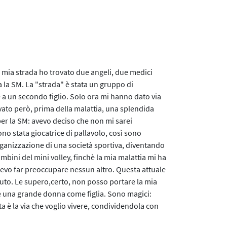
la mia strada ho trovato due angeli, due medici
 la SM. La "strada" è stata un gruppo di
e a un secondo figlio. Solo ora mi hanno dato via
rvato però, prima della malattia, una splendida
 per la SM: avevo deciso che non mi sarei
no stata giocatrice di pallavolo, così sono
rganizzazione di una società sportiva, diventando
mbini del mini volley, finchè la mia malattia mi ha
levo far preoccupare nessun altro. Questa attuale
uto. Le supero,certo, non posso portare la mia
 una grande donna come figlia. Sono magici:
 è la via che voglio vivere, condividendola con