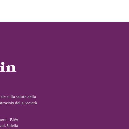
le sulla salute della
atrocinio della Società
ere – P.IVA
ol. 5 della