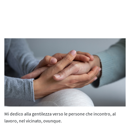
I Progetti 2014/2015
Contatti
La Web Serie
L’Evento 2015
L'E-Book
Le Agende
La Mostra
L’Audio Serie
L’evento digitale 2020
L'evento digitale 2021
Mi dedico alla gentilezza verso le persone che incontro, al
L’iniziativa 2021
lavoro, nel vicinato, ovunque.