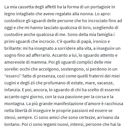
L’iniziativa 2022
La mia cassetta degli affetti ha la forma di un portagioie in
legno intagliato che avevo regalato alla nonna. Lo apro:
L’iniziativa 2023
custodisce gli sguardi delle persone che ho incrociato fino ad
oggi e che mi hanno lasciato qualcosa di loro, scegliendo di
L’iniziativa 2024
custodire anche qualcosa di me. Sono della mia famiglia i
primi sguardi che incrocio. C’è quello di papà, ironico e
L’iniziativa 2025
brillante: mi ha insegnato a sorridere alla vita, a inseguire un
sogno fino ad afferrarlo. Accanto a lui, lo sguardo attento e
amorevole di mamma. Poi gli sguardi complici delle mie
sorelle: occhi che accolgono, sostengono, si perdono in un
“esserci” fatto di presenza, così come quelli fraterni dei miei
cugini e degli zii che profumano di estate, mare, vacanze,
infanzia. E poi, ancora, lo sguardo di chi ha scelto di essermi
accanto ogni giorno, con la sua passione per la corsa e la
montagna. La più grande manifestazione d’amore è racchiusa
nella libertà di inseguire le proprie passioni ed essere se
stessi, sempre. Ci sono amici che sono certezze, arrivano da
lontano. Poi ci sono legami nuovi, intensi, persone che hai la